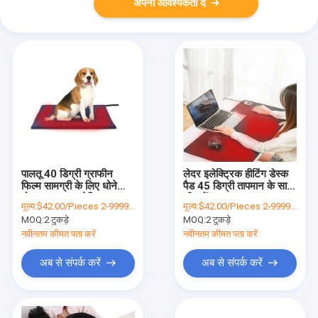
अपनी आवश्यकता दें
पालतू 40 डिग्री ग्राफीन
लेदर इलेक्ट्रिक हीटिंग डेस्क
फिल्म सामग्री के लिए धोने
पैड 45 डिग्री तापमान के साथ
योग्य Xf Frd इलेक्ट्रिक
शीरफोंड
मूल्य:
$42.00/Pieces 2-9999 Pieces
मूल्य:
$42.00/Pieces 2-9999 Pieces
हीटेड पैड
MOQ:
2 टुकड़े
MOQ:
2 टुकड़े
नवीनतम कीमत पता करें
नवीनतम कीमत पता करें
अब से संपर्क करें
अब से संपर्क करें