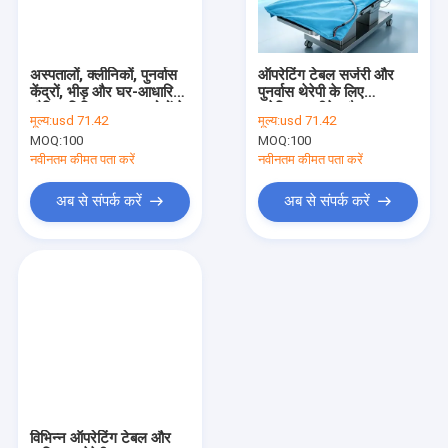
कारखाना भ्रमण
गुणवत्ता नियंत्रण
अस्पतालों, क्लीनिकों, पुनर्वास
ऑपरेटिंग टेबल सर्जरी और
केंद्रों, भीड़ और घर-आधारित
पुनर्वास थेरेपी के लिए
संपर्क करें
भौतिक चिकित्सा अनुप्रयोगों के
इलेक्ट्रिक हीटेड पैड
मूल्य:
usd 71.42
मूल्य:
usd 71.42
लिए उपयुक्त इलेक्ट्रिक हीटेड
फ्लेक्सिबल वाटरप्रूफ हीटिंग
MOQ:
100
MOQ:
100
पैड
पैड मेडिकल ग्रेड
समाचार
नवीनतम कीमत पता करें
नवीनतम कीमत पता करें
मामलों
अब से संपर्क करें
अब से संपर्क करें
एक उद्धरण की विनती करे
VR
बिजली के गरम कपड़े
इलेक्ट्रिक हीटेड पैड
विभिन्न ऑपरेटिंग टेबल और