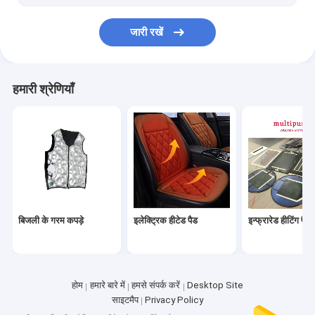
चौपिंग बोर्ड
जारी रखें
हाथ गर्म करने वाला
खाद्य हीटिंग बैग
हमारी श्रेणियाँ
खाद्य हीटिंग बैग
गरम आंखों का आवरण
हीटिंग और कूलिंग गद्दे पैड
गोल्फ हीटिंग पैड
बिजली के गरम कपड़े
इलेक्ट्रिक हीटेड पैड
इन्फ्रारेड हीटिंग पैन
शिशु हीटिंग पैड
स्मार्ट मग
स्मार्ट मग
होम
हमारे बारे में
हमसे संपर्क करें
Desktop Site
साइटमैप
Privacy Policy
इलेक्ट्रिक लंच बॉक्स