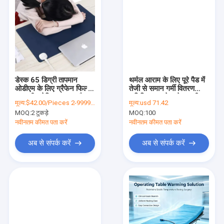
डेस्क 65 डिग्री तापमान
थर्मल आराम के लिए पूरे पैड में
ओडीएम के लिए ग्रैफेन फिल्म
तेजी से समान गर्मी वितरण
सामग्री इलेक्ट्रिक गरम पैड
सुनिश्चित करने वाले ग्राफीन
मूल्य:
$42.00/Pieces 2-9999 Pieces
मूल्य:
usd 71.42
हीटिंग तत्व के साथ इलेक्ट्रिक
MOQ:
2 टुकड़े
MOQ:
100
हीटेड पैड
नवीनतम कीमत पता करें
नवीनतम कीमत पता करें
अब से संपर्क करें
अब से संपर्क करें
घर
उत्पादों
हमारे बारे में