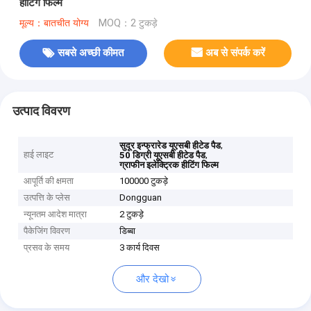
हीटिंग फिल्म
मूल्य：बातचीत योग्य
MOQ：2 टुकड़े
सबसे अच्छी कीमत
अब से संपर्क करें
उत्पाद विवरण
,
सुदूर इन्फ्रारेड यूएसबी हीटेड पैड
हाई लाइट
,
50 डिग्री यूएसबी हीटेड पैड
ग्राफीन इलेक्ट्रिक हीटिंग फिल्म
आपूर्ति की क्षमता
100000 टुकड़े
उत्पत्ति के प्लेस
Dongguan
न्यूनतम आदेश मात्रा
2 टुकड़े
पैकेजिंग विवरण
डिब्बा
प्रसव के समय
3 कार्य दिवस
और देखो