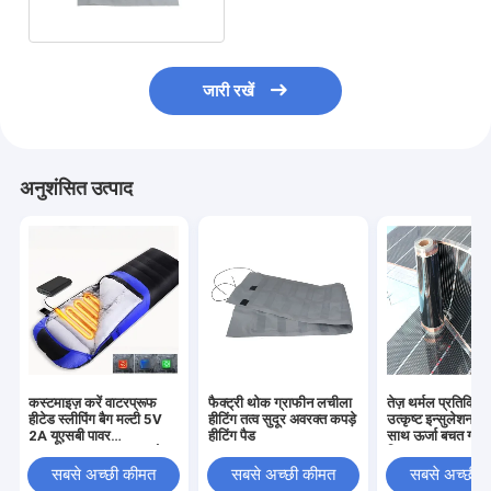
जारी रखें
अनुशंसित उत्पाद
कस्टमाइज़ करें वाटरप्रूफ
फैक्ट्री थोक ग्राफीन लचीला
तेज़ थर्मल प्रतिक्र
हीटेड स्लीपिंग बैग मल्टी 5V
हीटिंग तत्व सुदूर अवरक्त कपड़े
उत्कृष्ट इन्सुलेशन प्र
2A यूएसबी पावर
हीटिंग पैड
साथ ऊर्जा बचत ग्रेफ
SHEERFOND आउटडोर
फिल्म
हीटेड स्लीपिंग बैग कैम्पिंग के
सबसे अच्छी कीमत
सबसे अच्छी कीमत
सबसे अच्छी 
लिए