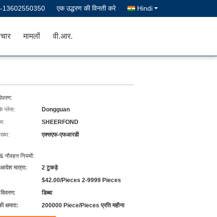
--13602550350
एक उद्धरण की विनती करे
Hindi
चार
मामलों
वी.आर.
विवरण:
के प्लेस:
Dongguan
ाम:
SHEERFOND
ख्या:
एक्सएफ-एफआरडी
& नौवहन नियमों:
 आदेश मात्रा:
2 टुकड़े
$42.00/Pieces 2-9999 Pieces
ग विवरण:
डिब्बा
की क्षमता:
200000 Piece/Pieces प्रति महीना