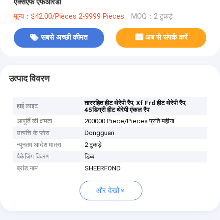
एक्सएफ एफआरडी
मूल्य：$42.00/Pieces 2-9999 Pieces
MOQ：2 टुकड़े
सबसे अच्छी कीमत
अब से संपर्क करें
उत्पाद विवरण
,
,
ताररहित हीट थेरेपी रैप
Xf Frd हीट थेरेपी रैप
हाई लाइट
45डिग्री हीट थेरेपी एंकल रैप
आपूर्ति की क्षमता
200000 Piece/Pieces प्रति महीना
उत्पत्ति के प्लेस
Dongguan
न्यूनतम आदेश मात्रा
2 टुकड़े
पैकेजिंग विवरण
डिब्बा
ब्रांड नाम
SHEERFOND
और देखो