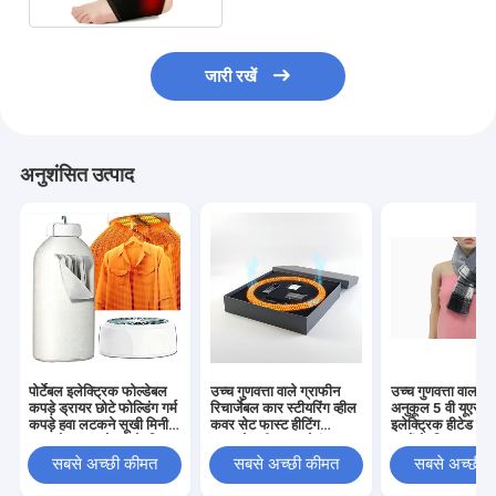
जारी रखें
अनुशंसित उत्पाद
पोर्टेबल इलेक्ट्रिक फोल्डेबल
उच्च गुणवत्ता वाले ग्राफीन
उच्च गुणवत्ता वाला पर
कपड़े ड्रायर छोटे फोल्डिंग गर्म
रिचार्जेबल कार स्टीयरिंग व्हील
अनुकूल 5 वी यूएसबी
कपड़े हवा लटकने सूखी मिनी
कवर सेट फास्ट हीटिंग
इलेक्ट्रिक हीटेड नेक 
हवा ब्लोअर कपड़े घर के लिए
इन्फ्रारेड हीटर 3-सेकंड
बच्चों के लिए अनुकूल
सूखी
रैपिड ओवरहीट प्रोटेक्शन
मल्टीफंक्शनल शीतक
सबसे अच्छी कीमत
सबसे अच्छी कीमत
सबसे अच्छी 
सहायक उपकरण