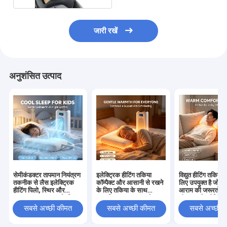
जारी रखें
अनुशंसित उत्पाद
सेमीकंडक्टर तापमान नियंत्रण
इलेक्ट्रिक हीटिंग तकिया
विद्युत हीटिंग तकिया व
तकनीक से लैस इलेक्ट्रिक
कॉम्पैक्ट और आसानी से रखने
लिए उपयुक्त है जो म
हीटिंग पिलो, स्थिर और
के लिए तकिया के साथ
आराम की जरूरतों के
आरामदायक तापमान के लिए
स्वचालित तापमान समायोजन
शीतलन और हीटिंग दोन
आरामदायक आराम और नींद
प्रदान करता है
सबसे अच्छी कीमत
सबसे अच्छी कीमत
सबसे अच्छी 
का समर्थन