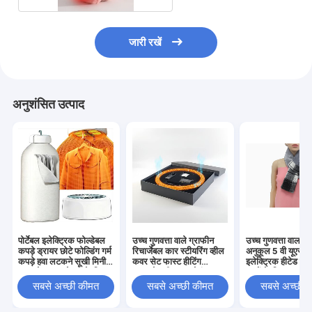
जारी रखें
अनुशंसित उत्पाद
पोर्टेबल इलेक्ट्रिक फोल्डेबल
उच्च गुणवत्ता वाले ग्राफीन
उच्च गुणवत्ता वाला पर
कपड़े ड्रायर छोटे फोल्डिंग गर्म
रिचार्जेबल कार स्टीयरिंग व्हील
अनुकूल 5 वी यूएसबी
कपड़े हवा लटकने सूखी मिनी
कवर सेट फास्ट हीटिंग
इलेक्ट्रिक हीटेड नेक 
हवा ब्लोअर कपड़े घर के लिए
इन्फ्रारेड हीटर 3-सेकंड
बच्चों के लिए अनुकूल
सूखी
रैपिड ओवरहीट प्रोटेक्शन
मल्टीफंक्शनल शीतक
सबसे अच्छी कीमत
सबसे अच्छी कीमत
सबसे अच्छी 
सहायक उपकरण