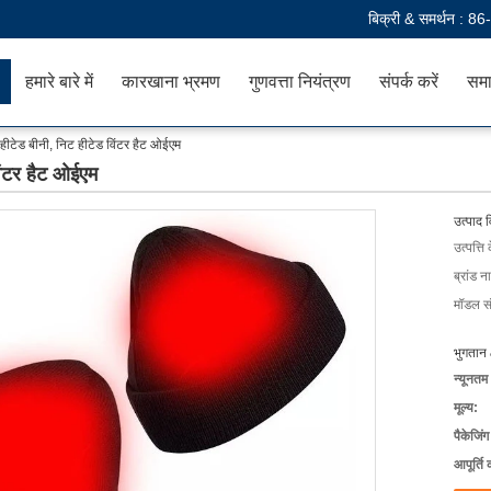
बिक्री & समर्थन :
86
हमारे बारे में
कारखाना भ्रमण
गुणवत्ता नियंत्रण
संपर्क करें
समा
 हीटेड बीनी, निट हीटेड विंटर हैट ओईएम
विंटर हैट ओईएम
उत्पाद 
उत्पत्ति 
ब्रांड न
मॉडल सं
भुगतान 
न्यूनतम
मूल्य:
पैकेजिं
आपूर्ति 