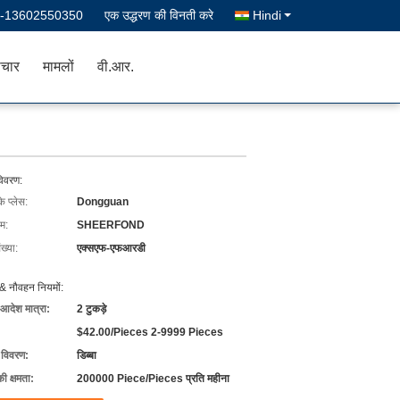
--13602550350
एक उद्धरण की विनती करे
Hindi
चार
मामलों
वी.आर.
विवरण:
के प्लेस:
Dongguan
ाम:
SHEERFOND
ख्या:
एक्सएफ-एफआरडी
& नौवहन नियमों:
 आदेश मात्रा:
2 टुकड़े
$42.00/Pieces 2-9999 Pieces
ग विवरण:
डिब्बा
की क्षमता:
200000 Piece/Pieces प्रति महीना