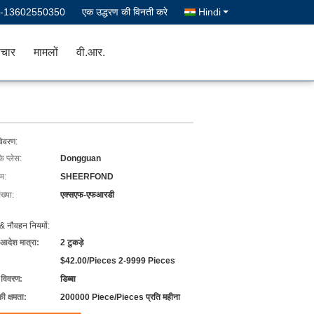
--13602550350
एक उद्धरण की विनती करे
Hindi
चार
मामलों
वी.आर.
विवरण:
के प्लेस:
Dongguan
ाम:
SHEERFOND
ख्या:
एक्सएफ-एफआरडी
& नौवहन नियमों:
 आदेश मात्रा:
2 टुकड़े
$42.00/Pieces 2-9999 Pieces
ग विवरण:
डिब्बा
की क्षमता:
200000 Piece/Pieces प्रति महीना