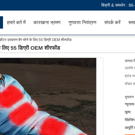
बिक्री & समर्थन :
86
हमारे बारे में
कारखाना भ्रमण
गुणवत्ता नियंत्रण
संपर्क करें
समा
 हीटर उपकरण बैग सोने के लिए 55 डिग्री OEM शीरफोंड
के लिए 55 डिग्री OEM शीरफोंड
उत्पाद 
उत्पत्ति 
ब्रांड न
मॉडल सं
भुगतान 
न्यूनतम
मूल्य:
पैकेजिं
आपूर्ति 