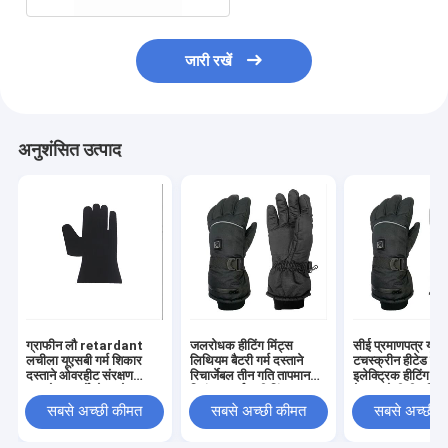
जारी रखें
अनुशंसित उत्पाद
ग्राफीन लौ retardant
जलरोधक हीटिंग मिंट्स
सीई प्रमाणपत्र यूएस
लचीला यूएसबी गर्म शिकार
लिथियम बैटरी गर्म दस्ताने
टचस्क्रीन हीटेड दस्त
दस्ताने ओवरहीट संरक्षण
रिचार्जेबल तीन गति तापमान
इलेक्ट्रिक हीटिंग मिं
समायोज्य थर्मोस्टेट घरेलू
नियंत्रण गर्म स्की मिंट्स
के जलरोधी हीट मिंट्
आउटडोर उपयोग
लिए
सबसे अच्छी कीमत
सबसे अच्छी कीमत
सबसे अच्छी 