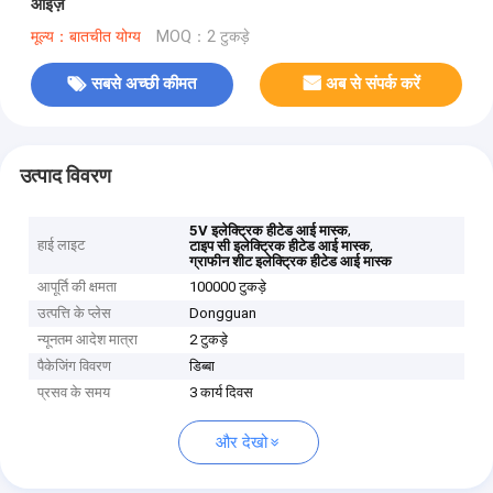
आइज़
मूल्य：बातचीत योग्य
MOQ：2 टुकड़े
सबसे अच्छी कीमत
अब से संपर्क करें
उत्पाद विवरण
,
5V इलेक्ट्रिक हीटेड आई मास्क
हाई लाइट
,
टाइप सी इलेक्ट्रिक हीटेड आई मास्क
ग्राफीन शीट इलेक्ट्रिक हीटेड आई मास्क
आपूर्ति की क्षमता
100000 टुकड़े
उत्पत्ति के प्लेस
Dongguan
न्यूनतम आदेश मात्रा
2 टुकड़े
पैकेजिंग विवरण
डिब्बा
प्रसव के समय
3 कार्य दिवस
और देखो