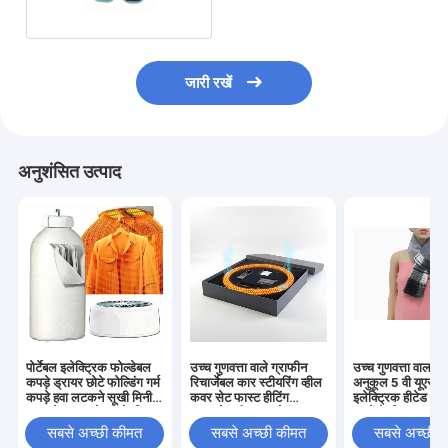
जारी रखें
अनुशंसित उत्पाद
पोर्टेबल इलेक्ट्रिक फोल्डेबल
उच्च गुणवत्ता वाले ग्राफीन
उच्च गुणवत्ता वाला पर
कपड़े ड्रायर छोटे फोल्डिंग गर्म
रिचार्जेबल कार स्टीयरिंग व्हील
अनुकूल 5 वी यूएसबी
कपड़े हवा लटकने सूखी मिनी
कवर सेट फास्ट हीटिंग
इलेक्ट्रिक हीटेड नेक 
हवा ब्लोअर कपड़े घर के लिए
इन्फ्रारेड हीटर 3-सेकंड
बच्चों के लिए अनुकूल
सूखी
रैपिड ओवरहीट प्रोटेक्शन
मल्टीफंक्शनल शीतक
सबसे अच्छी कीमत
सबसे अच्छी कीमत
सबसे अच्छी 
सहायक उपकरण