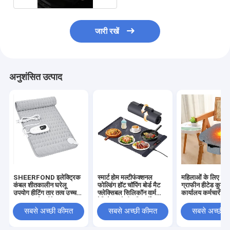
जारी रखें
अनुशंसित उत्पाद
SHEERFOND इलेक्ट्रिक
स्मार्ट होम मल्टीफंक्शनल
महिलाओं के लिए बहुम
कंबल शीतकालीन घरेलू
फोल्डिंग हॉट चॉपिंग बोर्ड मैट
ग्राफीन हीटेड कुशन बु
उपयोग हीटिंग तार तत्व उच्च
फ्लेक्सिबल सिलिकॉन वार्म
कार्यालय कर्मचारी औ
गुणवत्ता वाले फ्लैनेल 120V
वेजिटेबल पो हीट प्रिजर्वेशन
धोने योग्य कई गर्मी स्तर
रोलेबल
सबसे अच्छी कीमत
सबसे अच्छी कीमत
सबसे अच्छी 