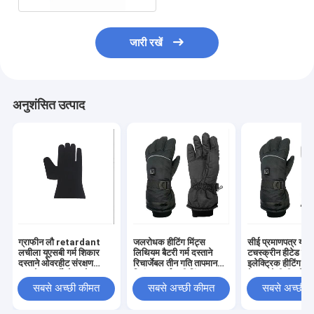
जारी रखें
अनुशंसित उत्पाद
ग्राफीन लौ retardant
जलरोधक हीटिंग मिंट्स
सीई प्रमाणपत्र यूएस
लचीला यूएसबी गर्म शिकार
लिथियम बैटरी गर्म दस्ताने
टचस्क्रीन हीटेड दस्त
दस्ताने ओवरहीट संरक्षण
रिचार्जेबल तीन गति तापमान
इलेक्ट्रिक हीटिंग मिं
समायोज्य थर्मोस्टेट घरेलू
नियंत्रण गर्म स्की मिंट्स
के जलरोधी हीट मिंट्
आउटडोर उपयोग
लिए
सबसे अच्छी कीमत
सबसे अच्छी कीमत
सबसे अच्छी 