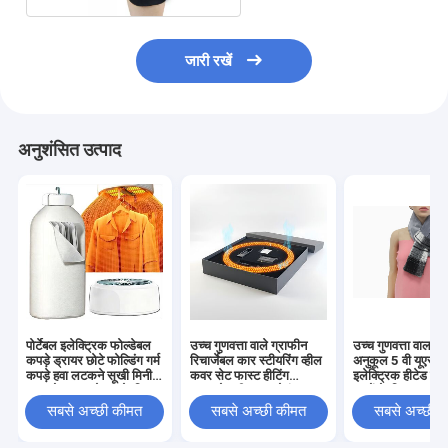
जारी रखें
अनुशंसित उत्पाद
पोर्टेबल इलेक्ट्रिक फोल्डेबल
उच्च गुणवत्ता वाले ग्राफीन
उच्च गुणवत्ता वाला पर
कपड़े ड्रायर छोटे फोल्डिंग गर्म
रिचार्जेबल कार स्टीयरिंग व्हील
अनुकूल 5 वी यूएसबी
कपड़े हवा लटकने सूखी मिनी
कवर सेट फास्ट हीटिंग
इलेक्ट्रिक हीटेड नेक 
हवा ब्लोअर कपड़े घर के लिए
इन्फ्रारेड हीटर 3-सेकंड
बच्चों के लिए अनुकूल
सूखी
रैपिड ओवरहीट प्रोटेक्शन
मल्टीफंक्शनल शीतक
सबसे अच्छी कीमत
सबसे अच्छी कीमत
सबसे अच्छी 
सहायक उपकरण