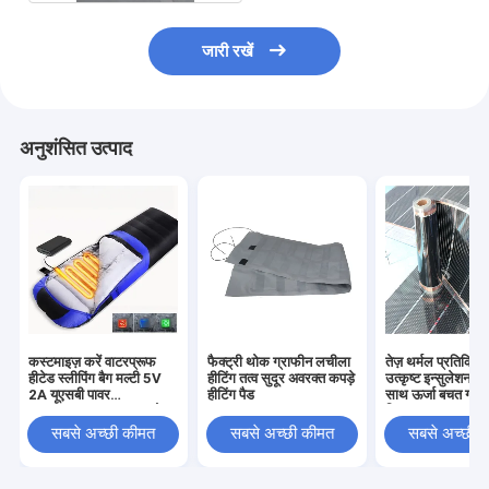
जारी रखें
अनुशंसित उत्पाद
कस्टमाइज़ करें वाटरप्रूफ
फैक्ट्री थोक ग्राफीन लचीला
तेज़ थर्मल प्रतिक्र
हीटेड स्लीपिंग बैग मल्टी 5V
हीटिंग तत्व सुदूर अवरक्त कपड़े
उत्कृष्ट इन्सुलेशन प्र
2A यूएसबी पावर
हीटिंग पैड
साथ ऊर्जा बचत ग्रेफ
SHEERFOND आउटडोर
फिल्म
हीटेड स्लीपिंग बैग कैम्पिंग के
सबसे अच्छी कीमत
सबसे अच्छी कीमत
सबसे अच्छी 
लिए