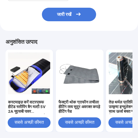
जारी रखें
अनुशंसित उत्पाद
कस्टमाइज़ करें वाटरप्रूफ
फैक्ट्री थोक ग्राफीन लचीला
तेज़ थर्मल प्रतिक्र
हीटेड स्लीपिंग बैग मल्टी 5V
हीटिंग तत्व सुदूर अवरक्त कपड़े
उत्कृष्ट इन्सुलेशन प्र
2A यूएसबी पावर
हीटिंग पैड
साथ ऊर्जा बचत ग्रेफ
SHEERFOND आउटडोर
फिल्म
हीटेड स्लीपिंग बैग कैम्पिंग के
सबसे अच्छी कीमत
सबसे अच्छी कीमत
सबसे अच्छी 
लिए