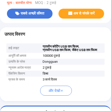
मूल्य：बातचीत योग्य
MOQ：2 टुकड़े
सबसे अच्छी कीमत
अब से संपर्क करें
उत्पाद विवरण
,
ग्राफीन कोटिंग USB ताप फिल्म
हाई लाइट
,
ग्राफीन USB ताप फिल्म
जैकेट USB ताप फिल्म
आपूर्ति की क्षमता
100000 टुकड़े
उत्पत्ति के प्लेस
Dongguan
न्यूनतम आदेश मात्रा
2 टुकड़े
पैकेजिंग विवरण
डिब्बा
प्रसव के समय
3 कार्य दिवस
और देखो