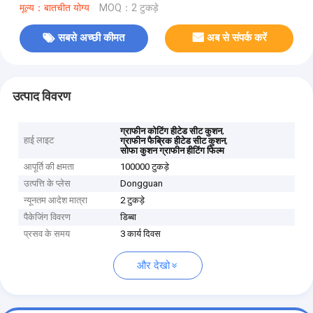
मूल्य：बातचीत योग्य
MOQ：2 टुकड़े
सबसे अच्छी कीमत
अब से संपर्क करें
उत्पाद विवरण
,
ग्राफीन कोटिंग हीटेड सीट कुशन
हाई लाइट
,
ग्राफीन फैब्रिक हीटेड सीट कुशन
सोफा कुशन ग्राफीन हीटिंग फिल्म
आपूर्ति की क्षमता
100000 टुकड़े
उत्पत्ति के प्लेस
Dongguan
न्यूनतम आदेश मात्रा
2 टुकड़े
पैकेजिंग विवरण
डिब्बा
प्रसव के समय
3 कार्य दिवस
और देखो