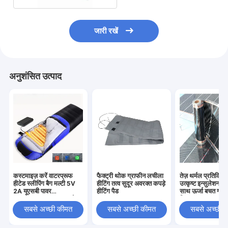
जारी रखें
अनुशंसित उत्पाद
कस्टमाइज़ करें वाटरप्रूफ
फैक्ट्री थोक ग्राफीन लचीला
तेज़ थर्मल प्रतिक्र
हीटेड स्लीपिंग बैग मल्टी 5V
हीटिंग तत्व सुदूर अवरक्त कपड़े
उत्कृष्ट इन्सुलेशन प्र
2A यूएसबी पावर
हीटिंग पैड
साथ ऊर्जा बचत ग्रेफ
SHEERFOND आउटडोर
फिल्म
हीटेड स्लीपिंग बैग कैम्पिंग के
सबसे अच्छी कीमत
सबसे अच्छी कीमत
सबसे अच्छी 
लिए