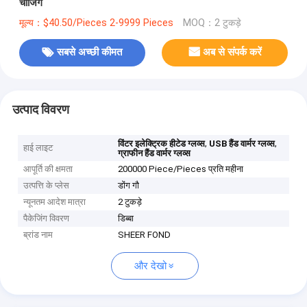
चार्जिंग
मूल्य：$40.50/Pieces 2-9999 Pieces
MOQ：2 टुकड़े
सबसे अच्छी कीमत
अब से संपर्क करें
उत्पाद विवरण
,
,
विंटर इलेक्ट्रिक हीटेड ग्लव्स
USB हैंड वार्मर ग्लव्स
हाई लाइट
ग्राफीन हैंड वार्मर ग्लव्स
आपूर्ति की क्षमता
200000 Piece/Pieces प्रति महीना
उत्पत्ति के प्लेस
डोंग गौ
न्यूनतम आदेश मात्रा
2 टुकड़े
पैकेजिंग विवरण
डिब्बा
ब्रांड नाम
SHEER FOND
और देखो