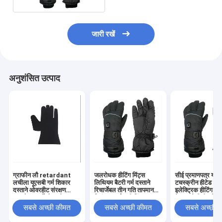
जारी रखें
अनुशंसित उत्पाद
ग्राफीन लौ retardant
जलरोधक हीटिंग मिंट्स
सीई प्रमाणपत्र यूएस
लचीला यूएसबी गर्म शिकार
लिथियम बैटरी गर्म दस्ताने
टचस्क्रीन हीटेड दस्त
दस्ताने ओवरहीट संरक्षण
रिचार्जेबल तीन गति तापमान
इलेक्ट्रिक हीटिंग मिं
समायोज्य थर्मोस्टेट घरेलू
नियंत्रण गर्म स्की मिंट्स
के जलरोधी हीट मिंट्
आउटडोर उपयोग
लिए
सबसे अच्छी कीमत
सबसे अच्छी कीमत
सबसे अच्छी 