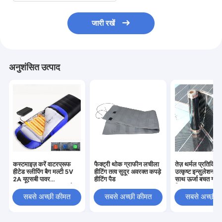
जारी रखें
अनुशंसित उत्पाद
कस्टमाइज़ करें वाटरप्रूफ
फैक्ट्री थोक ग्राफीन लचीला
तेज़ थर्मल प्रतिक्र
हीटेड स्लीपिंग बैग मल्टी 5V
हीटिंग तत्व सुदूर अवरक्त कपड़े
उत्कृष्ट इन्सुलेशन प्र
2A यूएसबी पावर
हीटिंग पैड
साथ ऊर्जा बचत ग्रेफ
SHEERFOND आउटडोर
फिल्म
हीटेड स्लीपिंग बैग कैम्पिंग के
सबसे अच्छी कीमत
सबसे अच्छी कीमत
सबसे अच्छी 
लिए