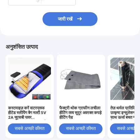
जारी रखें
अनुशंसित उत्पाद
कस्टमाइज़ करें वाटरप्रूफ
फैक्ट्री थोक ग्राफीन लचीला
तेज़ थर्मल प्रतिक्र
हीटेड स्लीपिंग बैग मल्टी 5V
हीटिंग तत्व सुदूर अवरक्त कपड़े
उत्कृष्ट इन्सुलेशन प्र
2A यूएसबी पावर
हीटिंग पैड
साथ ऊर्जा बचत ग्रेफ
SHEERFOND आउटडोर
फिल्म
हीटेड स्लीपिंग बैग कैम्पिंग के
सबसे अच्छी कीमत
सबसे अच्छी कीमत
सबसे अच्छी 
लिए