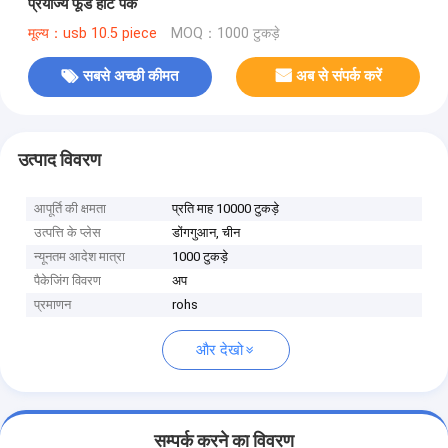
प्रयोज्य फूड हीट पैक
मूल्य：usb 10.5 piece
MOQ：1000 टुकड़े
सबसे अच्छी कीमत
अब से संपर्क करें
उत्पाद विवरण
आपूर्ति की क्षमता
प्रति माह 10000 टुकड़े
उत्पत्ति के प्लेस
डोंगगुआन, चीन
न्यूनतम आदेश मात्रा
1000 टुकड़े
पैकेजिंग विवरण
अप
प्रमाणन
rohs
और देखो
सम्पर्क करने का विवरण